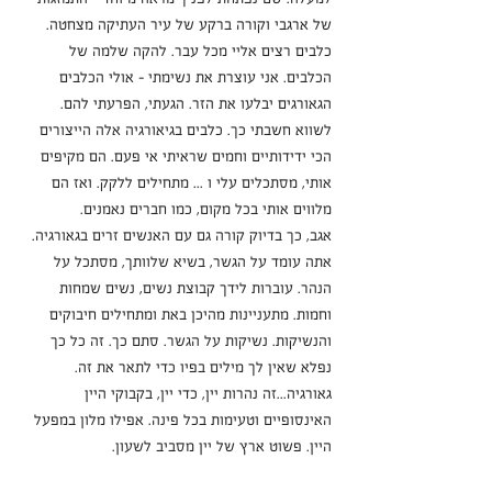
של ארגבי וקורה ברקע של עיר העתיקה מצחטה.
כלבים רצים אליי מכל עבר. להקה שלמה של 
הכלבים. אני עוצרת את נשימתי - אולי הכלבים 
הגאורגים יבלעו את הזר. הגעתי, הפרעתי להם. 
לשווא חשבתי כך. כלבים בגיאורגיה אלה הייצורים 
הכי ידידותיים וחמים שראיתי אי פעם. הם מקיפים 
אותי, מסתכלים עלי ו ... מתחילים ללקק. ואז הם 
מלווים אותי בכל מקום, כמו חברים נאמנים.
אגב, כך בדיוק קורה גם עם האנשים זרים בגאורגיה. 
אתה עומד על הגשר, בשיא שלוותך, מסתכל על 
הנהר. עוברות לידך קבוצת נשים, נשים שמחות 
וחמות. מתעניינות מהיכן באת ומתחילים חיבוקים 
והנשיקות. נשיקות על הגשר. סתם כך. זה כל כך 
נפלא שאין לך מילים בפיו כדי לתאר את זה.
גאורגיה...זה נהרות יין, כדי יין, בקבוקי היין 
האינסופיים וטעימות בכל פינה. אפילו מלון במפעל 
היין. פשוט ארץ של יין מסביב לשעון.