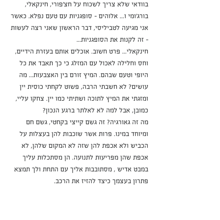
בוודאי שלא צריך לשכוח על חצ'פורי, חינקאלי, 
בורג'ומי ו... אלוהים – סופגניות עם טעם נפלא. כאשר 
אני מגיעה לטביליסי, דבר הראשון שאני רצה לעשות 
– זה לקנות את הסופגניות...
חינקאלי... פרט חשוב. אוכלים אותם בעזרת הידיים, 
וחס וחלילה לאכול עם המזלג כי כך תאבד את כל 
היופי וטעם שבהם. המיץ זורם בין האצבעות... מה 
עושים? לא חשבתי הרבה, פשוט לקחתי כוסית יין 
ומזגתי את המיץ לתוכה ושתיתי כמו יין. צחקו עליי, 
כמובן, אבל למה לא לאלתר ברגע הנכון?
מה זה גאורגיה? זה גשם קייצי בקחטי, גשם חם 
ומיוחד במינו. פרות אשר שוכבות להן בעצלות על 
הכביש ולא אכפת להן שזה לא המקום שלהן, לא 
אכפת שהן מפריעות לתנועה. הן מסתכלות עליך 
במבט אדיש , מסתובבות אליך עם התחת ולך תמצא 
פתרון בעצמך כיצד להזיז את הרכב.