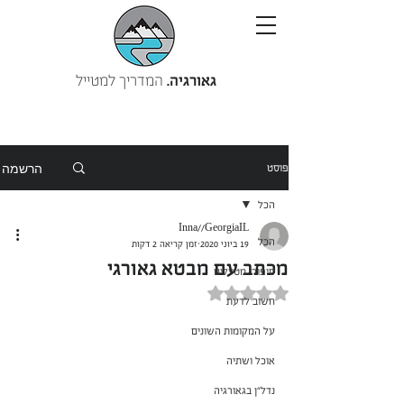
גאורגיה.
המדריך למטייל
הרשמה
פוסט
הכל
Inna//GeorgiaIL
הכל
19 ביוני 2020
זמן קריאה 2 דקות
מכתב עם מבטא גאורגי
סיפורי מטיילים
דירוג של NaN מתוך 5 כוכבים
חשוב לדעת
על המקומות השונים
אוכל ושתיה
נדל"ן בגאורגיה