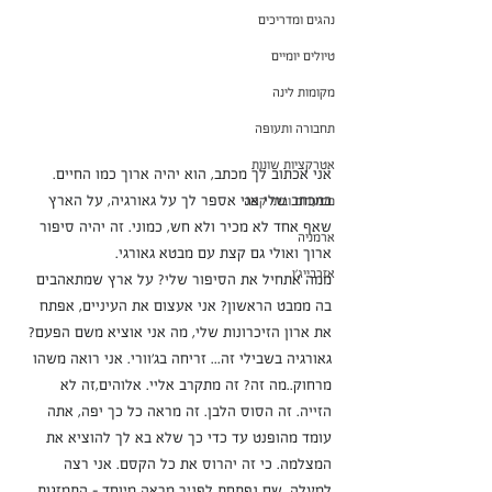
נהגים ומדריכים
טיולים יומיים
מקומות לינה
תחבורה ותעופה
אטרקציות שונות
אני אכתוב לך מכתב, הוא יהיה ארוך כמו החיים. 
במכתב שלי אני אספר לך על גאורגיה, על הארץ 
מסעדות ובתי קפה
שאף אחד לא מכיר ולא חש, כמוני. זה יהיה סיפור 
ארמניה
ארוך ואולי גם קצת עם מבטא גאורגי.
אזרבייג'ן
ממה אתחיל את הסיפור שלי? על ארץ שמתאהבים 
בה ממבט הראשון? אני אעצום את העיניים, אפתח 
את ארון הזיכרונות שלי, מה אני אוציא משם הפעם?
גאורגיה בשבילי זה... זריחה בג'וורי. אני רואה משהו 
מרחוק..מה זה? זה מתקרב אליי. אלוהים,זה לא 
הזייה. זה הסוס הלבן. זה מראה כל כך יפה, אתה 
עומד מהופנט עד כדי כך שלא בא לך להוציא את 
המצלמה. כי זה יהרוס את כל הקסם. אני רצה 
למעלה. שם נפתחת לפניך מראה מיוחד – התמזגות 