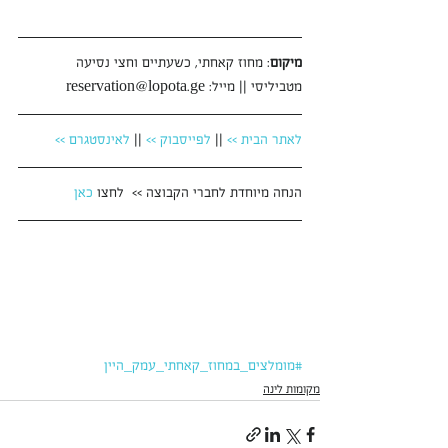
מיקום
: מחוז קאחתי, כשעתיים וחצי נסיעה 
מטביליסי || מייל: reservation@lopota.ge 
לאתר הבית >>
 || 
לפייסבוק >>
 || 
לאינסטגרם >>
הנחה מיוחדת לחברי הקבוצה >>  לחצו 
כאן
#מומלצים_במחוז_קאחתי_עמק_היין
מקומות לינה