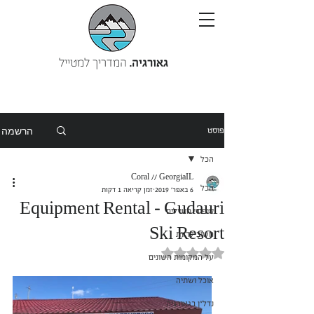
גאורגיה.
המדריך למטייל
הרשמה
פוסט
הכל
Coral // GeorgiaIL
הכל
6 באפר׳ 2019
זמן קריאה 1 דקות
Equipment Rental - Gudauri
סיפורי מטיילים
Ski Resort
חשוב לדעת
דירוג של NaN מתוך 5 כוכבים
על המקומות השונים
אוכל ושתיה
נדל"ן בגאורגיה