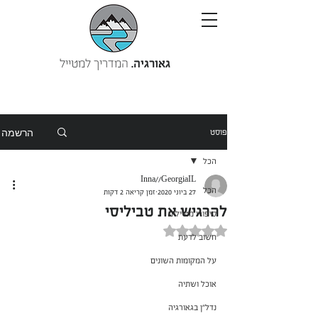
גאורגיה.
המדריך למטייל
הרשמה
פוסט
הכל
Inna//GeorgiaIL
הכל
27 ביוני 2020
זמן קריאה 2 דקות
להרגיש את טביליסי
סיפורי מטיילים
דירוג של NaN מתוך 5 כוכבים
חשוב לדעת
על המקומות השונים
אוכל ושתיה
נדל"ן בגאורגיה