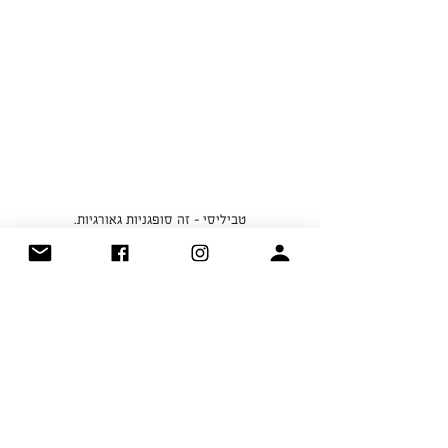
טביליסי - זה סופגניות גאורגיות.
זה טביליסובה - פסטיבל העיר בסתיו
זה  אנשים מאוהבים במולדת.
די לספר, תגיעו ותחוו את זה בעצמכם.