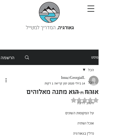
גאורגיה.
המדריך למטייל
הרשמה
פוסט
הכל
Inna//GeorgiaIL
הכל
14 ביולי 2020
זמן קריאה 1 דקות
אורח - הוא מתנה מאלוהים
סיפורי מטיילים
דירוג של NaN מתוך 5 כוכבים
חשוב לדעת
על המקומות השונים
אוכל ושתיה
נדל"ן בגאורגיה