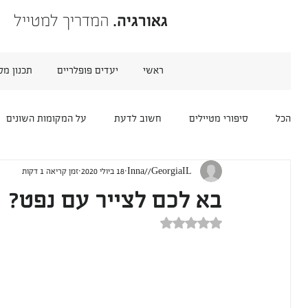
גאורגיה.
המדריך למטייל
ראשי
יעדים פופלריים
תכנון מס
הכל
סיפורי מטיילים
חשוב לדעת
על המקומות השונים
Inna//GeorgiaIL
18 ביולי 2020
זמן קריאה 1 דקות
נהגים ומדריכים
טיולים יומיים
מקומות לינה
תחבו
בא לכם לצייר עם נפט?
דירוג של NaN מתוך 5 כוכבים
מסעדות ובתי קפה
ארמניה
אזרבייג'ן