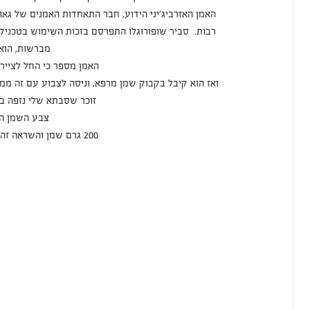
האמן האזרביג'יני הידוע, חבר התאחדות האמנים של גאורג
רבות.  סביר שופורוגלו התפרסם בזכות השימוש בטכניקה 
מברשות, הוא
האמן מספר כי החל לצייר
ואז הוא קיבל בקבוק שמן מרפא, וניסה לצבוע עם זה ממ
זוכר שסבתא שלי נזפה בי
צבע השמן הו
200 גרם שמן והשראה זה מה שצריך כדי ליצור יצירת מופת אמתית.