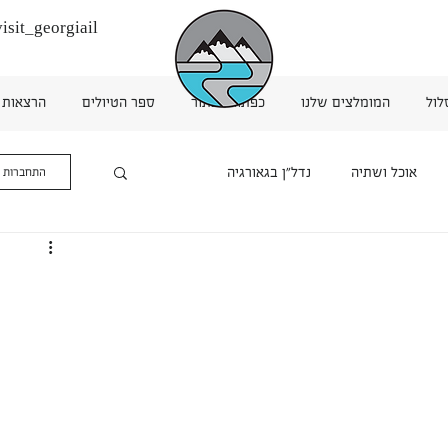
isit_georgiail
לול
המומלצים שלנו
כפתור כפתור
ספר הטיולים
הרצאות
אוכל ושתיה
נדל"ן בגאורגיה
התחברות 
רה ותעופה
אטרקציות שונות