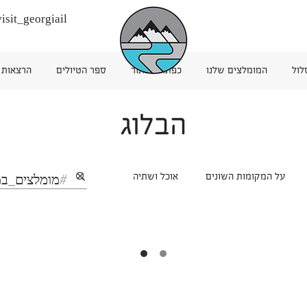
isit_georgiail
לול
המומלצים שלנו
כפתור כפתור
ספר הטיולים
הרצאות
הבלוג
על המקומות השונים
אוכל ושתיה
טיולים יומיים
מקומות לינה
מסעדות ובתי קפה
ארמניה