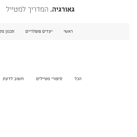
גאורגיה.
המדריך למטייל
ראשי
יעדים פופלריים
תכנון מס
הכל
סיפורי מטיילים
חשוב לדעת
נדל"ן בגאורגיה
נהגים ומדריכים
תחבורה ותעופה
אטרקציות שונות