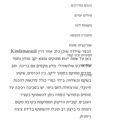
נהגים ומדריכים
טיולים יומיים
מקומות לינה
תחבורה ותעופה
אטרקציות שונות
הכפר שילדה שוכן בלב אזור היין Kindzmarauli. 
מסעדות ובתי קפה
כאן על שטח יינות מתוקים נמצא יקב ומלון נחמד 
ארמניה
של אלכס שלושווילי. מלון מקסים עם בריכה  ו20 
חדרים ממוקם בסמוך ליקב, בין הכרמים, שקוע 
אזרבייג'ן
בשקט ובשלווה. בילוי כפרי כולל סדנאות להכנת 
חינקלי, צורצ'חלה,לחם ביתי. יש בסביבה רכיבה על 
סוסים ובחודשי הסתיו ניתן להשתתף בקציר 
הענבים. קוביית הזיקוק הממוקמת בקרבת מקום 
רומזת כי ברצון רב תוכלו להשתתף בלידת צ'צ'ה 
ריחנית.