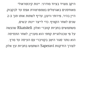
היקב מצויד בציוד מודרני. יינות קינזמראולי 
מאוחסנים באגרטלים בטמפרטורת אפס עד לבקבוק. 
היין בהיר, פירותי ורענן, עדיף לשתות אותו תוך 2-3 
שנים לאחר הקטיף. כדי לייצר יינות יבשים, 
משתמשים בחביות קווברי ואלון. Rkatsiteli שנעשה 
על פי טכנולוגיית קחתי הוא מעניין, לאחר התסיסה 
הוא נותר סגור היטב בקוויברי עם העיסה עד מרץ. 
לצורך הזדקנות Saperavi השתמש בחביות עץ אלון.