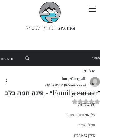
גאורגיה.
המדריך למטייל
הרשמה
פוסט
הכל
Inna//GeorgiaIL
הכל
13 בנוב׳ 2022
זמן קריאה 1 דקות
"Family corner" - פינה חמה בלב
סיפורי מטיילים
דירוג של NaN מתוך 5 כוכבים
חשוב לדעת
על המקומות השונים
אוכל ושתיה
נדל"ן בגאורגיה