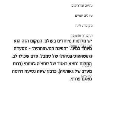
נהגים ומדריכים
טיולים יומיים
מקומות לינה
תחבורה ותעופה
יש מקומות מיוחדים בעולם. המקום הזה הוא 
אטרקציות שונות
מיוחד במינו.  "הפינה המשפחתית" - מסעדה 
וגסטהאוס בניהולו של סמבל. אדם שכולו לב. 
מסעדות ובתי קפה
המקום נמצא באזור של סמצ'ה ג'ווחתי (דרום 
ארמניה
מערב של גאורגיה), כרבע שעה נסיעה דרומה 
אזרבייג'ן
מאגם פרווני.