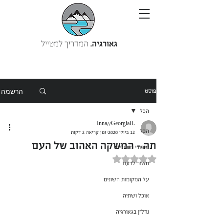
גאורגיה.
המדריך למטייל
הרשמה
פוסט
הכל
Inna//GeorgiaIL
הכל
12 ביולי 2020
זמן קריאה 2 דקות
תה - המשקה האהוב של העם
סיפורי מטיילים
דירוג של NaN מתוך 5 כוכבים
חשוב לדעת
על המקומות השונים
אוכל ושתיה
נדל"ן בגאורגיה