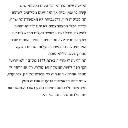
הידיעה שתה גרוזיני הכי טעים ואיכותי שיש.
קשה להאמין, בזה אך הגרוזינים ממליצים לשתות 
תה מכוסות היין. רגל גבוהה לא מאפשרת להישרף, 
וצדדי הכלי המצטמצמים לא יתנו לזר הניחוחות 
להיעלם. ובכל זאת - כאשר העלים מתבשלים אין 
צורך להחדיר עלה תה במים רותחים. הטמפרטורה 
האופטימלית היא 80-85 מעלות. שתיית משקה 
ממריץ נעשית ללא סוכר.
תה הגיעה לגאורגיה בשנת 1847 מסוצ'י  לאוזורגטי 
וכך הפך להיות המשקה הפופולרי. רק אז הייתה לו 
מטרה אחרת - הוא היה רק ​​קישוט של הגן. ולתיעוש, 
שיחי התה הראשונים הגיעו לגאורגיה מסין. 
170 שנה חלפו מאז ומאותו הרגע גאורגיה חוגגת את 
יום הולדתו של התה הגאורגי.