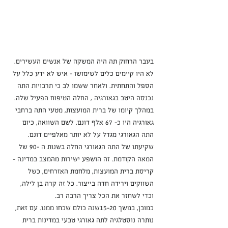
בעבר הרחוק תה היה המשקה של אנשים העשירים. 
לא היו קיימים כלים לשימושו - איש לא ידע כלל על 
הספל והתחתית. ולאחר ששמו לב כי תרבויות התה 
נכנסה היטב בגאורגיה , החלה הטיפוח הפעיל שלה.
במהלך קיומו של ברית המועצות, מטעי התה ברחבי 
גאורגיה היו כ- 67 אלף דונם. לשם השוואה, כיום 
התה הגאורגי מגדל על לא יותר מאלפיים דונם.
שקיעתו של התה הגאורגי החלה בשנות ה -90 של 
המאה הקודמת. זה הושפע ישירות מהמצב במדינה - 
קריסת ברית המועצות, מלחמת האזרחים, כשל 
השווקים וירידה חדה בייצור. כל זה קרה בן לילה, 
וכדי לשחזר את הכל צריך הרבה רב.
כמובן, במשך 15-20שנה כולם שכחו ממנו. עם זאת, 
נותרה נוסטלגיה לתה גאורגי טבעי במדינות ברית 