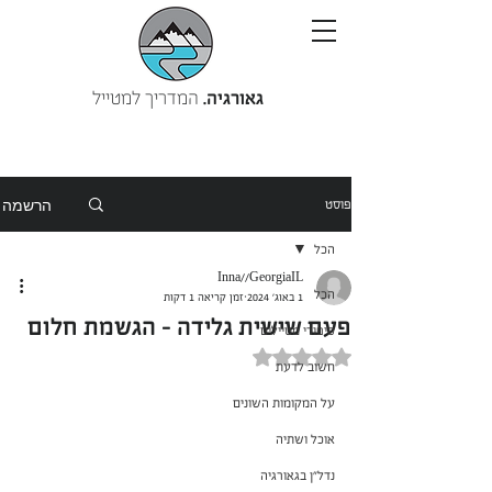
גאורגיה.
המדריך למטייל
הרשמה
פוסט
הכל
Inna//GeorgiaIL
הכל
1 באוג׳ 2024
זמן קריאה 1 דקות
פעם שישית גלידה - הגשמת חלום
סיפורי מטיילים
דירוג של NaN מתוך 5 כוכבים
חשוב לדעת
על המקומות השונים
אוכל ושתיה
נדל"ן בגאורגיה