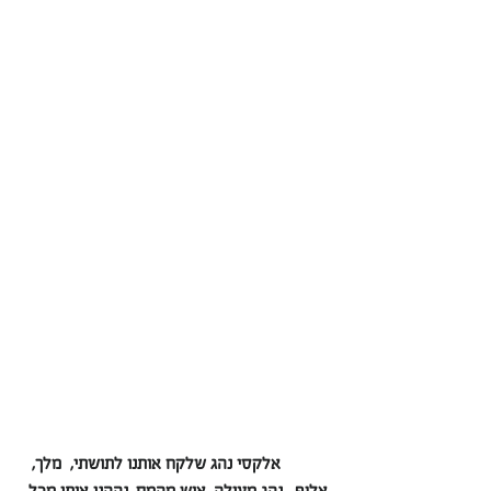
     אלקסי נהג שלקח אותנו לתושתי,  מלך,  
אלןף.  נהג מעולה, איש מהמם. נההנו איתו מכל 