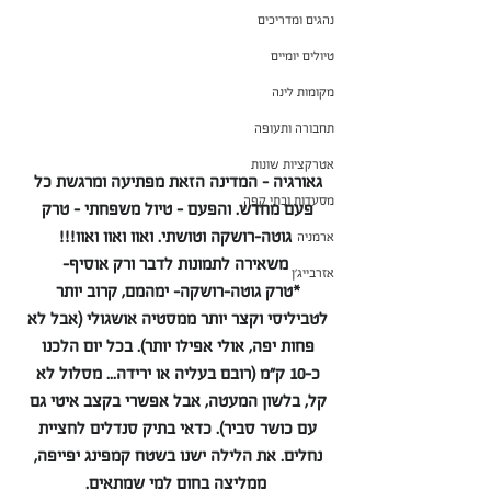
נהגים ומדריכים
טיולים יומיים
מקומות לינה
תחבורה ותעופה
אטרקציות שונות
גאורגיה - המדינה הזאת מפתיעה ומרגשת כל 
מסעדות ובתי קפה
פעם מחדש. והפעם - טיול משפחתי - טרק 
גוטה-רושקה וטושתי. ואוו ואוו ואוו!!!
ארמניה
משאירה לתמונות לדבר ורק אוסיף-
אזרבייג'ן
*טרק גוטה-רושקה- ימהמם, קרוב יותר 
לטביליסי וקצר יותר ממסטיה אושגולי (אבל לא 
פחות יפה, אולי אפילו יותר). בכל יום הלכנו 
כ-10 ק"מ (רובם בעליה או ירידה... מסלול לא 
קל, בלשון המעטה, אבל אפשרי בקצב איטי גם 
עם כושר סביר). כדאי בתיק סנדלים לחציית 
נחלים. את הלילה ישנו בשטח קמפינג יפייפה, 
ממליצה בחום למי שמתאים.