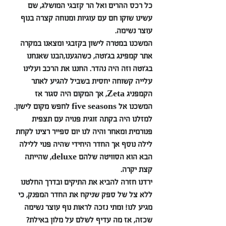
כל רכס ההרים ואל הר קזבגי המושלג, שם 
עשינו שוקו חם עם עוגיות ומנוחה קצרה בנוף 
עוצר נשימה.
המשכנו במטרה לישון בקזבגי ומצאנו במקרה 
אתר קמפינג בג׳וטה, כשהגענו,הבנו שאנחנו 
בג׳וטה וזה היה נהדר. החננו את הרכב ועלינו 
עלייה קשוחה יחסית בשביל להגיע לאתר 
הקמפניג Zeta, אך המקום היה סגור אז 
המשכנו אל five seasons לחפש מקום לישון.
למזלנו היה בקתה זוגית פנויה עם תצפית 
פנורמית ומאחר והיה לנו יום ספייר רצינו לקחת 
לילה נוסף אך החדר היחידי שהיה פנוי ללילה 
הבא הוא הסוויטה שלהם deluxe, שהייתה 
קצת יקרה. 
ירדנו חזרה להביא את התיקים ובדרך החלטנו 
ללא צל של ספק שניקח את החדר המפנק, כי 
מגיע לנו! ומתי נזכה לראות נוף עוצר נשימה 
שכזה, אז מה עדיף לשלם על מלון באילת? 