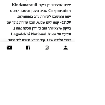
יצאנו לטעימות יין ביקב Kindzmarauli 
Corporation שהיה מעניין ומשכר, קנינו 6 
יינות והמשכנו לארוחת ערב באותומקום.
יום 13
- קמנו ליום שמשי, הכנו ארוחת בוקר עם 
בייקון שיצא יותר טוב כי ירדן הכינה אותו (: 
ונסענו אל Lagodekhi National Area 
אחרי הליכה של 3 קמ' בטבע, עצרנו ליד הנהר 
ואכלנו ארוחת צהריים מדהימה של סנדוויצ'ים 
האם, אנד ציז שירדן הכינה.
המשכנו לסדנת אוכל וטעימות יין ב Kherba 
Winery. שם למדנו להכין חצ'פורי וחינקלי 
שאכלנו בסוף.
המשכנו לגסטהאוס בתלאבי.
יום 14
- בבוקר אכלנו אורז עם חלב וקראנו ספר, 
החלטנו לסגור מלון מפנק בטבליסי לסוף הטיול, 
בדרך עצרנו לצהריים בChateau Mere - 
במקום יפה מאוד!
הגענו למלון, התחלנו בטעימות יין במלון 