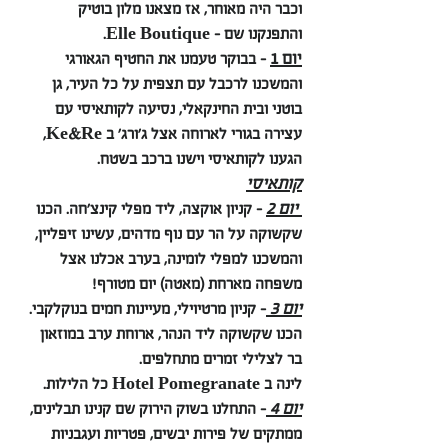
וכבר היה מאוחר, אז מצאנו מלון בוטיק 
והתפנקנו שם - Elle Boutique.
יום 1
 - בבוקר טעמנו את החטיף הגאורגי 
והמשכנו לרכבל עם תצפית על כל העיר, גן 
בוטני ובית החינקאלי, נסיעה לקותאיסי עם 
עצירה בגורי לארוחה אצל ג׳ורג׳ ב Ke&Re, 
הגענו לקותאיסי וישנו ברכב בשטח.
קותאיסי
 יום 2
 - קניון אוקצה, ליד מפלי קינצ׳חה. הכנו 
שקשוקה על הר עם נוף מדהים, עשינו זיפליין, 
והמשכנו למפלי לומינה, בערב אכלנו אצל 
משפחה מארחת (מאטה) יום מטורף! 
יום 3 
- קניון מרטיוילי, מעיינות חמים בנוקלקבי. 
הכנו שקשוקה ליד הנהר, ארוחת ערב במוזאון 
בר לצלילי זמרים מתחלפים.
לינה ב Hotel Pomegranate כל הלילות.
יום 4 
- התחלנו בשוק הירוק שם קנינו תבלינים, 
ממתקים של פירות יבשים, פטריות ועגבניות 