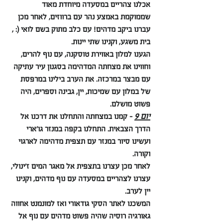
אכלנו צהריים במסעדה מיוחדת מאוד 
שממוקמת באמצע נהר עם ברווזים, לאחר מכן 
עברנו ביקב מדהים! עם כלב מתוק בשם לואי (: , 
בית משגע, וקנינו שתי יינות.
הגענו למלון באווירת טוסקנה, עם נוף להרים, 
וחווינו את מצחתה המדהימה בסגנון עיר עתיקה 
עם מבצר במרכזה. את הערב בילינו במרפסת 
של במלון עם שמיכות, יין, גבינה וספרים, היה 
פשוט מושלם.
יום 9
 - קמנו במצחתה והתחלנו את דרכנו אל 
הדרך הצבאית. התחלנו בקפה במנזר גו׳ארי 
ועשינו סיור במנזר עם תצפית מדהימה לארגוי 
וקורה.
לאחר מכן עצרנו בתצפית אל מאגר המים ז׳ינולי, 
עצרנו לצהריים במסעדה עם נוף מדהים, וקנינו 
יין לערב.
המשכנו לאתר הסקי גודאורי ואז למונמנט אחווה 
גאורגיה רוסיה שהיה פשוט מדהים עם נוף אל 