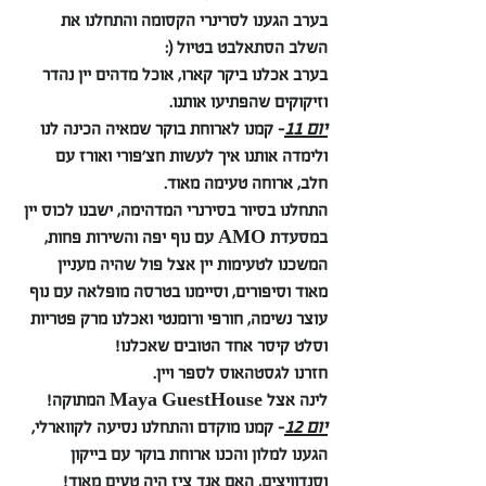
בערב הגענו לסרינרי הקסומה והתחלנו את 
השלב הסתאלבט בטיול (:
בערב אכלנו ביקר קארו, אוכל מדהים יין נהדר 
וזיקוקים שהפתיעו אותנו.
יום 11
- קמנו לארוחת בוקר שמאיה הכינה לנו 
ולימדה אותנו איך לעשות חצ׳פורי ואורז עם 
חלב, ארוחה טעימה מאוד.
התחלנו בסיור בסירנרי המדהימה, ישבנו לכוס יין 
במסעדת AMO עם נוף יפה והשירות פחות, 
המשכנו לטעימות יין אצל פול שהיה מעניין 
מאוד וסיפורים, וסיימנו בטרסה מופלאה עם נוף 
עוצר נשימה, חורפי ורומנטי ואכלנו מרק פטריות 
וסלט קיסר אחד הטובים שאכלנו!
חזרנו לגסטהאוס לספר ויין.
לינה אצל Maya GuestHouse המתוקה!
יום 12
- קמנו מוקדם והתחלנו נסיעה לקווארלי, 
הגענו למלון והכנו ארוחת בוקר עם בייקון 
וסנדוויצים, האם אנד ציז היה טעים מאוד!