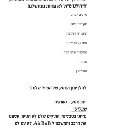
נהגים ומדריכים
היה לנו טיול לא פחות ממושלם!
טיולים יומיים
מקומות לינה
תחבורה ותעופה
אטרקציות שונות
מסעדות ובתי קפה
ארמניה
אזרבייג'ן
להלן יומן המסע של הטיול שלנו (:
יומן מסע - גאורגיה
טבליסי 
נחתנו בטבליסי, התיקים שלנו לא הגיעו, אספנו 
את הרכב והמשכנו ל AirBnB, לא ענו לנו 