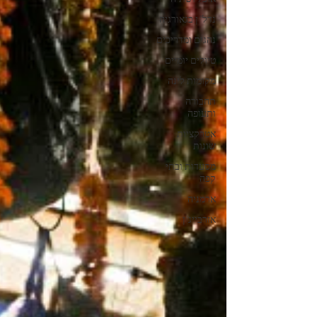
נדל"ן בגאורגיה
נהגים ומדריכים
טיולים יומיים
מקומות לינה
תחבורה
ותעופה
אטרקציות
שונות
מסעדות ובתי
קפה
ארמניה
אזרבייג'ן