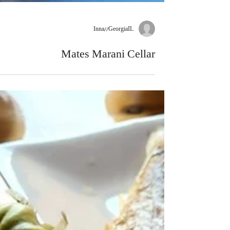
Inna//GeorgiaIL
Mates Marani Cellar