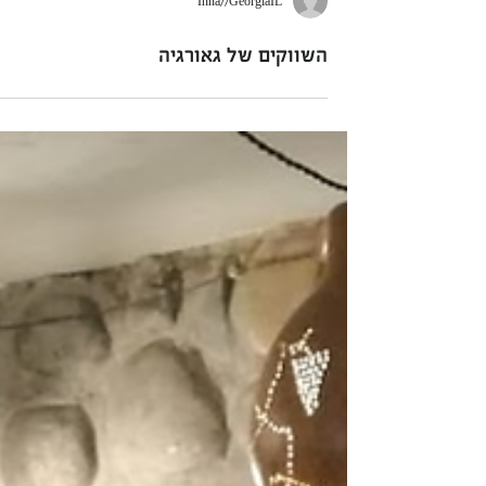
Inna//GeorgiaIL
השווקים של גאורגיה