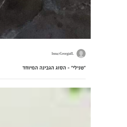
Inna//GeorgiaIL